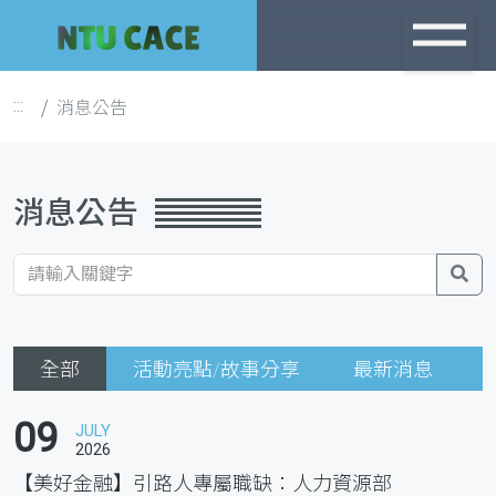
跳
到
主
消息公告
:::
要
內
容
消息公告
搜
尋
全部
活動亮點/故事分享
最新消息
09
JULY
2026
【美好金融】引路人專屬職缺：人力資源部