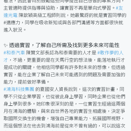
看法，因此會特別鼓勵這些同學提出自己想做的專案方向，
主管適時提供指導與協助，讓實習不再是單向式學習。
#友
達光電
陳歆穎高級工程師則說，她最驚訝的就是實習同學的
#適應力，同學在吸收新知或與各部門溝通等方面都很快就
進入狀況。
✨ 透過實習，了解自己所需及找到更多未來可能性
#和泰汽車
陳贊文部長認為和泰需要的人才是
#敢作夢的人
才
，不過，更重要的是在天馬行空的想法後，能落地執行才
是成功的關鍵，他相信同學都有許多對未來的想像，但透過
實習，能在企業了解自己未來可能遇到的問題及需要加強的
能力，提前做好準備。
#鴻海科技集團
的夏國安人資長說到，這次的實習計畫，同
學不只從企業學習，也從彼此身上學習，同時企業也從他們
身上學到很多。她印象很深刻的是，一位實習生經過這兩個
月在鴻海的體驗，與來自世界各地的實習生相處後，決定爭
取國際交換生的機會，增強自己專業能力、拓展國際視野，
而這個想法在他去到鴻海前是從來不曾有過的，可以說這次