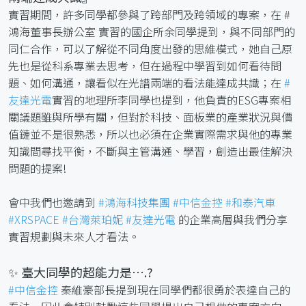
實習期間，許多同學都參與了跨部門及跨領域的專案，在 #
鴻海董事長辦公室 實習的國企所余同學提到，與不同部門的
同仁合作，可以了解從不同角度出發的思維模式，她自己原
先也是從科系專業去思考，但在過程中學習到如何看待問
題、如何溝通，讓看似在光譜兩端的看法能達成共識；在
#
友達光電
實習的地理所李同學也提到，他負責的ESG專案相
關議題雖與所學有關，但對於科技、面板業的產業狀況與價
值鏈並不是很熟悉，所以也必須在企業實際需求與他的專業
知識間尋找平衡，不斷與主管溝通、學習，創造出最佳解決
問題的提案!
會中我們也邀請到
#鴻海科技集團
#中信金控
#和泰汽車
#XRSPACE
#台灣萊珀妮
#友達光電
的企業高層與我們分享
實習規劃與未來人才看法。
✨ 臺大同學的超能力是….?
#中信金控
秦維豪部長提到現在同學們都很勇於表達自己的