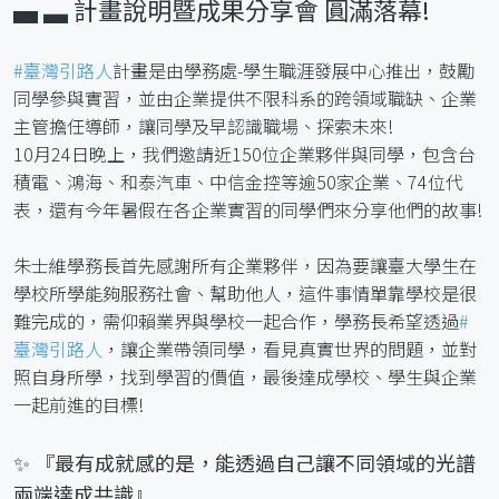
▄ ▃ 計畫說明暨成果分享會 圓滿落幕!
#臺灣引路人
計畫是由學務處-學生職涯發展中心推出，鼓勵
同學參與實習，並由企業提供不限科系的跨領域職缺、企業
主管擔任導師，讓同學及早認識職場、探索未來!
10月24日晚上，我們邀請近150位企業夥伴與同學，包含台
積電、鴻海、和泰汽車、中信金控等逾50家企業、74位代
表，還有今年暑假在各企業實習的同學們來分享他們的故事!
朱士維學務長首先感謝所有企業夥伴，因為要讓臺大學生在
學校所學能夠服務社會、幫助他人，這件事情單靠學校是很
難完成的，需仰賴業界與學校一起合作，學務長希望透過
#
臺灣引路人
，讓企業帶領同學，看見真實世界的問題，並對
照自身所學，找到學習的價值，最後達成學校、學生與企業
一起前進的目標!
✨ 『最有成就感的是，能透過自己讓不同領域的光譜
兩端達成共識』