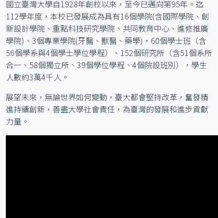
國立臺灣大學自1928年創校以來，至今已邁向第95年。迄
112學年度，本校已發展成為具有16個學院(含國際學院、創
新設計學院、重點科技研究學院、共同教育中心、進修推廣
學院)、3個專業學院(牙醫、獸醫、藥學)，60個學士班（含
56個學系與4個學士學位學程）、152個研究所（含51個系所
合一、58個獨立所、39個學位學程、4個院設班別），學生
人數約3萬4千人。
展望未來，無論世界如何變動，臺大都會堅持改革，奮發精
進持續創新，善盡大學社會責任，為臺灣的發展和進步貢獻
力量。