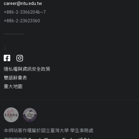
career@ntu.edu.tw
+886-2-33662046~7
+886-2-23623560
:::
Facebook
Instagram
隱私權與資訊安全政策
雙語辭彙表
臺大地圖
臺
臺
灣
灣
大
大
本網站著作權屬於國立臺灣大學 學生事務處
學
學
學
學