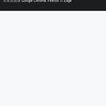
瀏覽器建議
Google Chrome
,
Firefox
或
Edge
生
生
事
職
務
業
處
生
涯
發
展
中
心