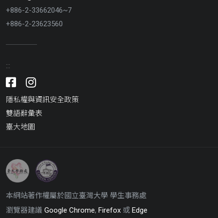
+886-2-33662046~7
+886-2-23623560
:::
Facebook
Instagram
隱私權與資訊安全政策
雙語辭彙表
臺大地圖
臺
臺
灣
灣
大
大
本網站著作權屬於國立臺灣大學 學生事務處
學
學
學
學
瀏覽器建議
Google Chrome
,
Firefox
或
Edge
生
生