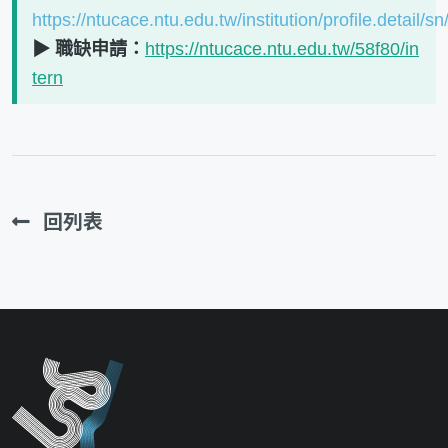
https://ntucace.ntu.edu.tw/institution/profile.detail/sn
▶ 職缺申請：
https://ntucace.ntu.edu.tw/58f80/in
tern
回列表