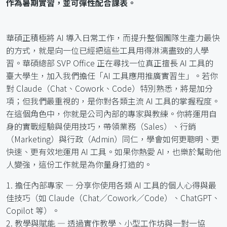
作為暑期實習，並可彈性配合課表。
華碩正積極將 AI 導入日常工作，而提升整個團隊生產力最快
的方式，就是向一位已經把這些工具用得淋漓盡致的人學
習。華碩總部 SVP Office 正在尋找一位真正擅長 AI 工具的
臺大學生，加入我們擔任「AI 工具應用推廣實習生」。若你
對 Claude（Chat、Cowork、Code）特別熟悉，將是加分
項；但我們最重視的，是你對各類主流 AI 工具的掌握程度。
在這個角色中，你就是公司內部的專家與教練。你將運用自
身的實戰經驗與使用技巧，帶領業務（Sales）、行銷
（Marketing）與行政（Admin）同仁，學會如何更聰明、更
快速、更有效地運用 AI 工具。如果你熱愛 AI，也樂於幫助他
人變強，這份工作就是為你量身打造的。
1. 擔任內部專家 — 分享你使用各類 AI 工具的個人心得與最
佳技巧（如 Claude（Chat／Cowork／Code）、ChatGPT、
Copilot 等）。
2. 教學與賦能 — 透過實作教學、小型工作坊與一對一協