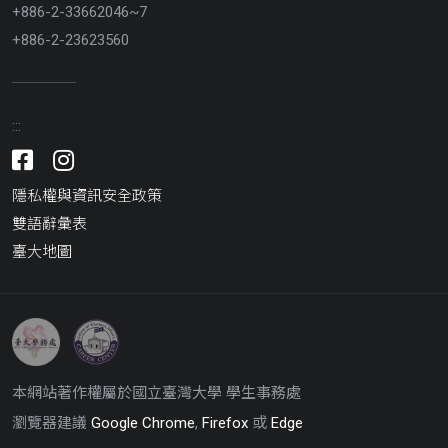
+886-2-33662046~7
+886-2-23623560
:::
Facebook
Instagram
隱私權與資訊安全政策
雙語辭彙表
臺大地圖
臺
臺
灣
灣
大
大
本網站著作權屬於國立臺灣大學 學生事務處
學
學
學
學
瀏覽器建議
Google Chrome
,
Firefox
或
Edge
生
生