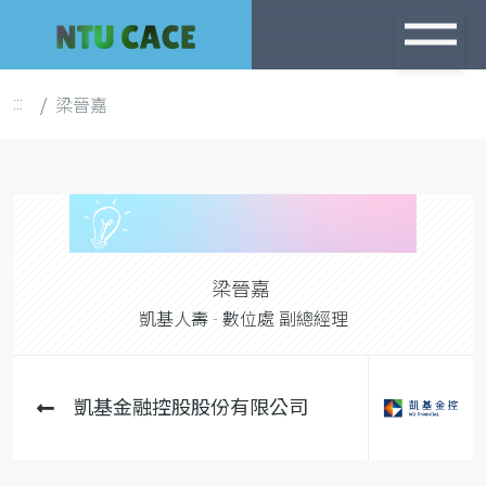
跳
到
主
梁晉嘉
:::
要
內
容
梁晉嘉
凱基人壽 - 數位處 副總經理
凱基金融控股股份有限公司