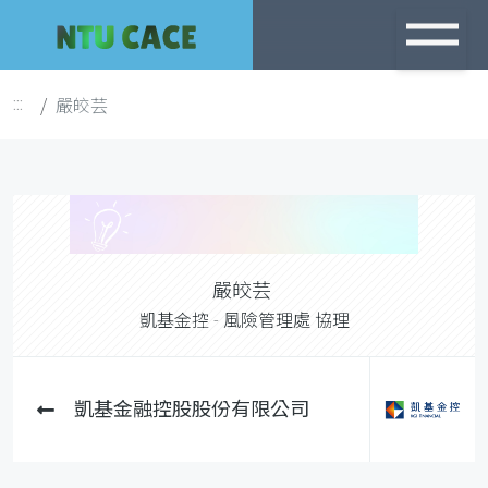
跳
到
主
嚴皎芸
:::
要
內
容
嚴皎芸
凱基金控 - 風險管理處 協理
凱基金融控股股份有限公司