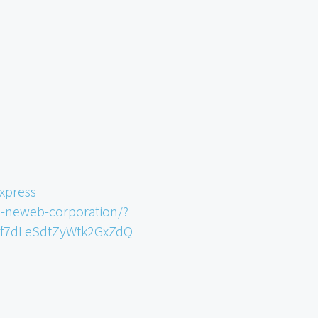
xpress
-neweb-corporation/?
0f7dLeSdtZyWtk2GxZdQ