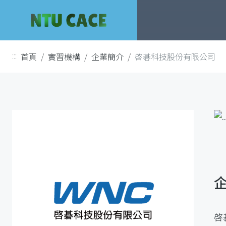
跳
到
主
要
首頁
實習機構
企業簡介
啓碁科技股份有限公司
:::
內
容
啓