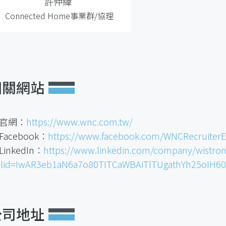
許仲緯
Connected Home事業群/協理
相關網站
 官網：
https://www.wnc.com.tw/
Facebook：
https://www.facebook.com/WNCRecruiterE
LinkedIn：
https://www.linkedin.com/company/wistron
clid=IwAR3eb1aN6a7o80TITCaWBAiTlTUgathYh25oIH6
公司地址