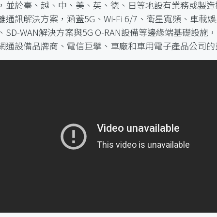
，並於臺、越、中、美、英、德、日等地設有業務或製造據點
離通訊解決方案，涵蓋5G、Wi-Fi 6/7、衛星寬頻、
、SD-WAN解決方案與5G O-RAN設備等邊緣端基礎設
網通設備品牌商、電信巨擘、車廠和車用電子產品公司的