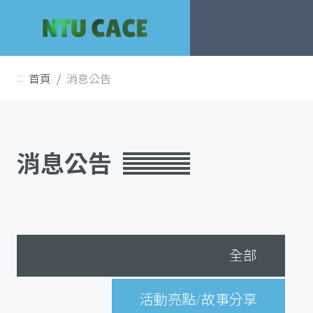
跳
到
主
要
首頁
消息公告
:::
內
容
消息公告
全部
活動亮點/故事分享